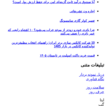
آیا صندوق درآمد ثابت گزینه‌ای امن برای حفظ ارزش پول است؟
اجاره ون تشریفاتی
تعمیر کولر گازی سامسونگ
چرا باتری خودرو زودتر از موعد خراب می‌شود؟ ۱۰ اشتباه رایجی که
عمر باتری را نصف می‌کنند
10 شرکت کانکس سازی برتر ایران؛ راهنمای انتخاب مطمئن‌ترین
تولیدکننده کانکس در بازار 1405
قیمت خرید داکت اسپلیت در تابستان ۱۴۰۵
تبلیغات متنی
دریل نمونه بردار
نگاه فناوری
سلامت روز
حرف روز
ایتا
گپ