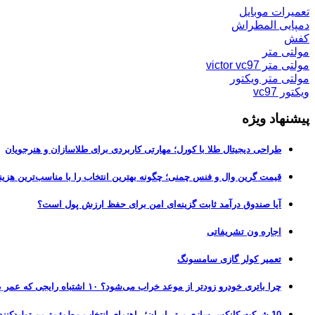
تعمیرات موبایل
دمپایی المطراش
کفش
مولتی متر
مولتی متر victor vc97
مولتی متر ویکتور
ویکتور vc97
پیشنهاد ویژه
طراحی دیجیتال طلا با کورل؛ مهارتی کاربردی برای طلاسازان و هنرجویان
قیمت گرین وال و فنس چمنی؛ چگونه بهترین انتخاب را با مناسب‌ترین هزین
آیا صندوق درآمد ثابت گزینه‌ای امن برای حفظ ارزش پول است؟
اجاره ون تشریفاتی
تعمیر کولر گازی سامسونگ
چرا باتری خودرو زودتر از موعد خراب می‌شود؟ ۱۰ اشتباه رایجی که عمر باتری را نصف می‌کنند
10 شرکت کانکس سازی برتر ایران؛ راهنمای انتخاب مطمئن‌ترین تولیدکننده کانکس در بازار 1405