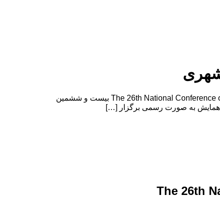
شهری
بیست و ششمین کنفرانس ملی مهندسی عمران، معماری و توسعه شهری The 26th National Conference on Civil Engineering, Architecture and Urban Development بیست و ششمین
The 26th N