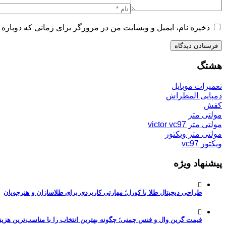
ذخیره نام، ایمیل و وبسایت من در مرورگر برای زمانی که دوباره 
هشتگ
تعمیرات موبایل
دمپایی المطراش
کفش
مولتی متر
مولتی متر victor vc97
مولتی متر ویکتور
ویکتور vc97
پیشنهاد ویژه
طراحی دیجیتال طلا با کورل؛ مهارتی کاربردی برای طلاسازان و هنرجویان
قیمت گرین وال و فنس چمنی؛ چگونه بهترین انتخاب را با مناسب‌ترین هزین