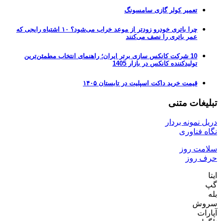
تعمیر کولر گازی سامسونگ
چرا باتری خودرو زودتر از موعد خراب می‌شود؟ ۱۰ اشتباه رایجی که
عمر باتری را نصف می‌کنند
10 شرکت کانکس سازی برتر ایران؛ راهنمای انتخاب مطمئن‌ترین
تولیدکننده کانکس در بازار 1405
قیمت خرید داکت اسپلیت در تابستان ۱۴۰۵
تبلیغات متنی
دریل نمونه بردار
نگاه فناوری
سلامت روز
حرف روز
ایتا
گپ
بله
سروش
آپارات