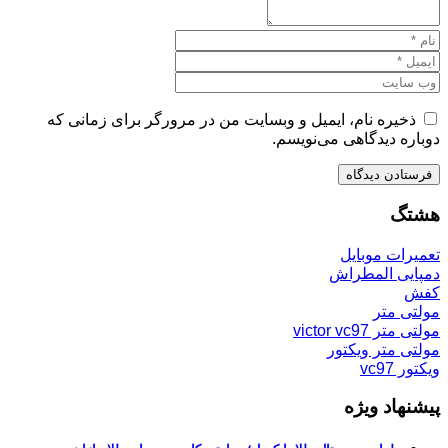
ذخیره نام، ایمیل و وبسایت من در مرورگر برای زمانی که
دوباره دیدگاهی می‌نویسم.
هشتگ
تعمیرات موبایل
دمپایی المطراش
کفش
مولتی متر
مولتی متر victor vc97
مولتی متر ویکتور
ویکتور vc97
پیشنهاد ویژه