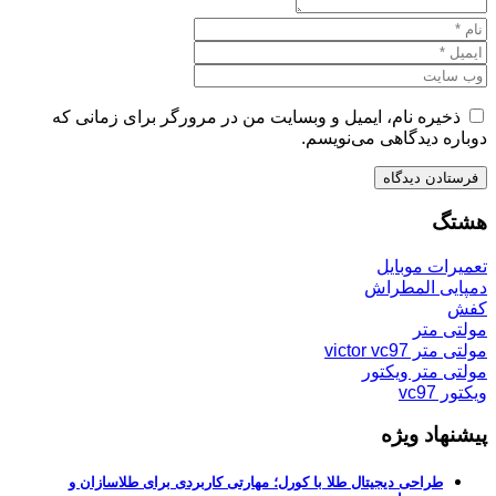
ذخیره نام، ایمیل و وبسایت من در مرورگر برای زمانی که
دوباره دیدگاهی می‌نویسم.
هشتگ
تعمیرات موبایل
دمپایی المطراش
کفش
مولتی متر
مولتی متر victor vc97
مولتی متر ویکتور
ویکتور vc97
پیشنهاد ویژه
طراحی دیجیتال طلا با کورل؛ مهارتی کاربردی برای طلاسازان و