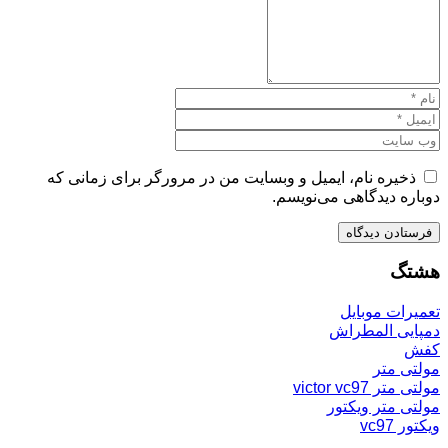
ذخیره نام، ایمیل و وبسایت من در مرورگر برای زمانی که
دوباره دیدگاهی می‌نویسم.
هشتگ
تعمیرات موبایل
دمپایی المطراش
کفش
مولتی متر
مولتی متر victor vc97
مولتی متر ویکتور
ویکتور vc97