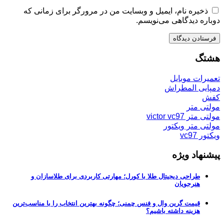
ذخیره نام، ایمیل و وبسایت من در مرورگر برای زمانی که
دوباره دیدگاهی می‌نویسم.
هشتگ
تعمیرات موبایل
دمپایی المطراش
کفش
مولتی متر
مولتی متر victor vc97
مولتی متر ویکتور
ویکتور vc97
پیشنهاد ویژه
طراحی دیجیتال طلا با کورل؛ مهارتی کاربردی برای طلاسازان و
هنرجویان
قیمت گرین وال و فنس چمنی؛ چگونه بهترین انتخاب را با مناسب‌ترین
هزینه داشته باشیم؟