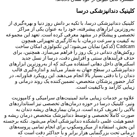
کلینیک دندانپزشکی درسا
کلینیک دندانپزشکی درسا، با تکیه بر دانش روز دنیا و بهره‌گیری از
به‌روزترین ابزارهای پیشرفته، خود را به عنوان یکی از مراکز
تخصصی و پیشگام در مشهد معرفی کرده است. تعهد این مجموعه
به کیفیت و سرعت درمان، با به‌کارگیری تجهیزاتی همچون
Cadcam (کدکم) نمایان می‌شود؛ این تکنولوژی امکان ساخت
روکش‌های دندانی در یک روز را فراهم می‌سازد. همچنین، برای
حذف فرآیندهای سنتی و افزایش دقت، درسا از نسل جدید
اسکنرهای داخل دهانی استفاده می‌کند که از به‌روزترین ابزارهای
دندانپزشکی در سطح جهان به شمار می‌آیند و اندازه‌گیری قالب
دندان را با دقتی بسیار بالا انجام می‌دهند. این رویکرد فناورانه، در
کنار حضور پزشکان متخصص، تضمین‌کننده یک روند درمانی و
زیبایی کارآمد و باکیفیت است.
علاوه بر خدمات زیبایی مانند لمینیت‌های سرامیکی و کامپوزیت
ونیر، کلینیک درسا در حوزه درمان‌های تخصصی نیز استانداردهای
بالایی را تعریف کرده است. درمان بیماری‌های ریشه دندان به
صورت کاملاً تخصصی و توسط دندانپزشک متخصص درمان ریشه و
عضو هیئت علمی دانشکده دندانپزشکی انجام می‌شود. نکته برجسته
این بخش، استفاده از میکروسکوپ برای انجام تمامی پروسه‌های
درمانی تحت بزرگنمایی هزار برابر و با حداکثر دقت است که