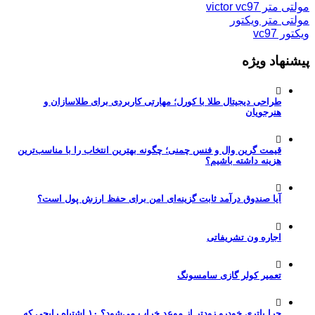
مولتی متر victor vc97
مولتی متر ویکتور
ویکتور vc97
پیشنهاد ویژه
طراحی دیجیتال طلا با کورل؛ مهارتی کاربردی برای طلاسازان و
هنرجویان
قیمت گرین وال و فنس چمنی؛ چگونه بهترین انتخاب را با مناسب‌ترین
هزینه داشته باشیم؟
آیا صندوق درآمد ثابت گزینه‌ای امن برای حفظ ارزش پول است؟
اجاره ون تشریفاتی
تعمیر کولر گازی سامسونگ
چرا باتری خودرو زودتر از موعد خراب می‌شود؟ ۱۰ اشتباه رایجی که