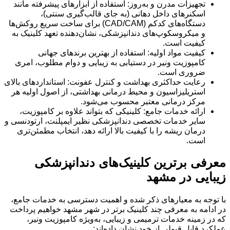
تجهیزات مدرن و به‌روز: استفاده از ابزارهای پیشرفته مانند
اسکنرهای داخل دهانی (به جای قالب‌گیری سنتی)،
دستگاه‌های کدکم (CAD/CAM) برای ساخت سریع روکش‌ها
و میکروسکوپ‌های دندانپزشکی، نشان‌دهنده تعهد کلینیک به
کیفیت است.
کیفیت مواد اولیه: استفاده از بهترین برندهای جهانی
کامپوزیت ونیر در دستیابی به زیبایی و دوام مطلوب، امری
ضروری است.
رعایت حداکثری بهداشت و کنترل عفونت: استانداردهای بالای
استریلیزاسیون و محیط درمانی بهداشتی، از اصول اولیه هر
مرکز درمانی معتبر محسوب می‌شود.
ارائه خدمات جامع: کلینیکی که بتواند علاوه بر کامپوزیت،
سایر خدمات تخصصی دندانپزشکی نظیر ایمپلنت، ارتودنسی و
درمان ریشه را با کیفیت بالا ارائه دهد، انتخاب مطمئن‌تری
است.
معرفی برترین کلینیک‌های دندانپزشکی
زیبایی در مشهد
با توجه به معیارهای ذکر شده و اهمیت دسترسی به خدمات جامع،
در ادامه به معرفی چند کلینیک برتر در شهر مشهد خواهیم پرداخت
که در زمینه خدمات ترمیمی و زیبایی، به‌ویژه کامپوزیت ونیر،
عملکرد قابل قبولی از خود نشان داده‌اند: