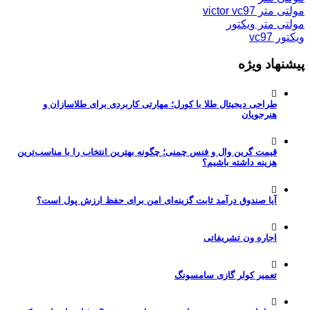
مولتی متر victor vc97
مولتی متر ویکتور
ویکتور vc97
پیشنهاد ویژه
طراحی دیجیتال طلا با کورل؛ مهارتی کاربردی برای طلاسازان و
هنرجویان
قیمت گرین وال و فنس چمنی؛ چگونه بهترین انتخاب را با مناسب‌ترین
هزینه داشته باشیم؟
آیا صندوق درآمد ثابت گزینه‌ای امن برای حفظ ارزش پول است؟
اجاره ون تشریفاتی
تعمیر کولر گازی سامسونگ