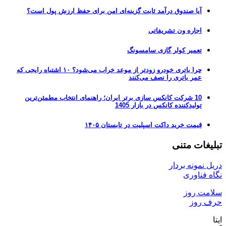
آیا صندوق درآمد ثابت گزینه‌ای امن برای حفظ ارزش پول است؟
اجاره ون تشریفاتی
تعمیر کولر گازی سامسونگ
چرا باتری خودرو زودتر از موعد خراب می‌شود؟ ۱۰ اشتباه رایجی که
عمر باتری را نصف می‌کنند
10 شرکت کانکس سازی برتر ایران؛ راهنمای انتخاب مطمئن‌ترین
تولیدکننده کانکس در بازار 1405
قیمت خرید داکت اسپلیت در تابستان ۱۴۰۵
تبلیغات متنی
دریل نمونه بردار
نگاه فناوری
سلامت روز
حرف روز
ایتا