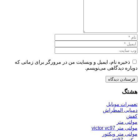
ذخیره نام، ایمیل و وبسایت من در مرورگر برای زمانی که
دوباره دیدگاهی می‌نویسم.
هشتگ
تعمیرات موبایل
دمپایی المطراش
کفش
مولتی متر
مولتی متر victor vc97
مولتی متر ویکتور
ویکتور vc97