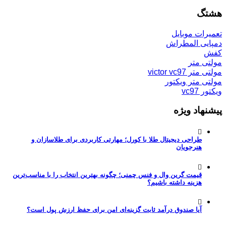
هشتگ
تعمیرات موبایل
دمپایی المطراش
کفش
مولتی متر
مولتی متر victor vc97
مولتی متر ویکتور
ویکتور vc97
پیشنهاد ویژه
طراحی دیجیتال طلا با کورل؛ مهارتی کاربردی برای طلاسازان و
هنرجویان
قیمت گرین وال و فنس چمنی؛ چگونه بهترین انتخاب را با مناسب‌ترین
هزینه داشته باشیم؟
آیا صندوق درآمد ثابت گزینه‌ای امن برای حفظ ارزش پول است؟