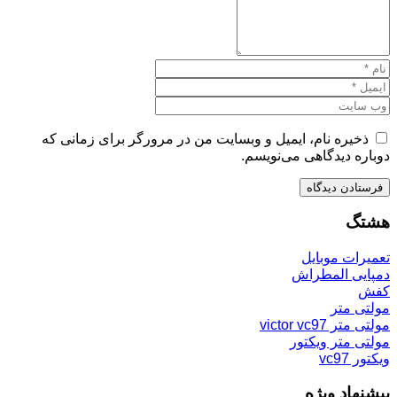
ذخیره نام، ایمیل و وبسایت من در مرورگر برای زمانی که
دوباره دیدگاهی می‌نویسم.
هشتگ
تعمیرات موبایل
دمپایی المطراش
کفش
مولتی متر
مولتی متر victor vc97
مولتی متر ویکتور
ویکتور vc97
پیشنهاد ویژه