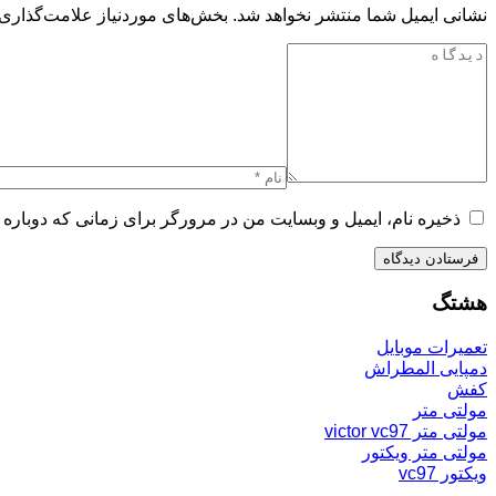
نشانی ایمیل شما منتشر نخواهد شد.
بخش‌های موردنیاز علامت‌گذاری 
ذخیره نام، ایمیل و وبسایت من در مرورگر برای زمانی که دوباره 
هشتگ
تعمیرات موبایل
دمپایی المطراش
کفش
مولتی متر
مولتی متر victor vc97
مولتی متر ویکتور
ویکتور vc97