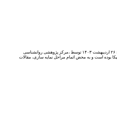
اولین کنگره ملی تحول سازمانی The 1st National Congress of Organizational Development اولین کنگره ملی تحول سازمانی در تاریخ ۲۶ اردیبهشت ۱۴۰۳ توسط ،مرکز پژوهشی روانشناسی
ا بوده است و به محض اتمام مراحل نمایه سازی، مقالات