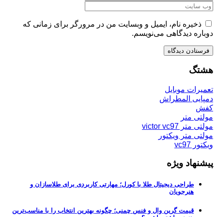
ذخیره نام، ایمیل و وبسایت من در مرورگر برای زمانی که
دوباره دیدگاهی می‌نویسم.
هشتگ
تعمیرات موبایل
دمپایی المطراش
کفش
مولتی متر
مولتی متر victor vc97
مولتی متر ویکتور
ویکتور vc97
پیشنهاد ویژه
طراحی دیجیتال طلا با کورل؛ مهارتی کاربردی برای طلاسازان و
هنرجویان
قیمت گرین وال و فنس چمنی؛ چگونه بهترین انتخاب را با مناسب‌ترین