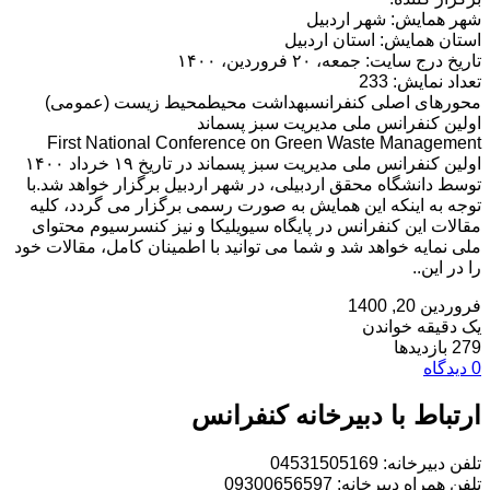
شهر همایش: شهر اردبیل
استان همایش: استان اردبيل
تاریخ درج سایت: جمعه، ۲۰ فروردین، ۱۴۰۰
تعداد نمایش: 233
محورهای اصلی کنفرانسبهداشت محیطمحیط زیست (عمومی)
اولین کنفرانس ملی مدیریت سبز پسماند
First National Conference on Green Waste Management
اولین کنفرانس ملی مدیریت سبز پسماند در تاریخ ۱۹ خرداد ۱۴۰۰
توسط دانشگاه محقق اردبیلی، در شهر اردبیل برگزار خواهد شد.با
توجه به اینکه این همایش به صورت رسمی برگزار می گردد، کلیه
مقالات این کنفرانس در پایگاه سیویلیکا و نیز کنسرسیوم محتوای
ملی نمایه خواهد شد و شما می توانید با اطمینان کامل، مقالات خود
را در این..
فروردین 20, 1400
یک دقیقه خواندن
279 بازدیدها
0 دیدگاه
ارتباط با دبیرخانه کنفرانس
تلفن دبیرخانه: 04531505169
تلفن همراه دبیرخانه: 09300656597