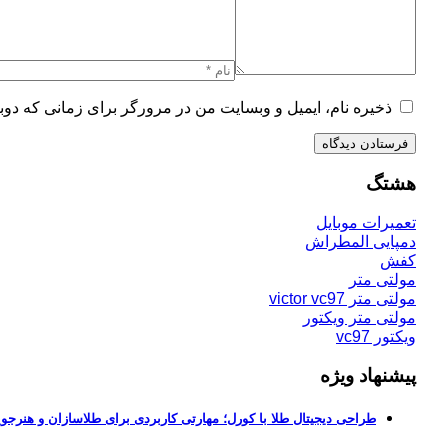
ذخیره نام، ایمیل و وبسایت من در مرورگر برای زمانی که دوب
هشتگ
تعمیرات موبایل
دمپایی المطراش
کفش
مولتی متر
مولتی متر victor vc97
مولتی متر ویکتور
ویکتور vc97
پیشنهاد ویژه
طراحی دیجیتال طلا با کورل؛ مهارتی کاربردی برای طلاسازان و هنرجوی