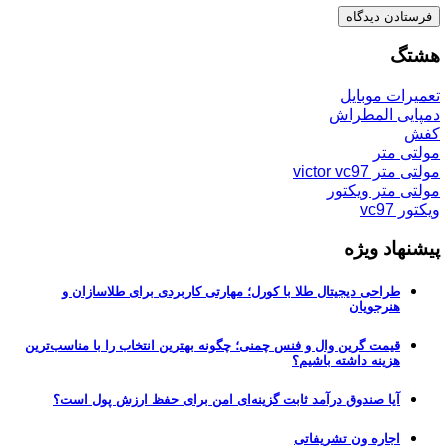
هشتگ
تعمیرات موبایل
دمپایی المطراش
کفش
مولتی متر
مولتی متر victor vc97
مولتی متر ویکتور
ویکتور vc97
پیشنهاد ویژه
طراحی دیجیتال طلا با کورل؛ مهارتی کاربردی برای طلاسازان و
هنرجویان
قیمت گرین وال و فنس چمنی؛ چگونه بهترین انتخاب را با مناسب‌ترین
هزینه داشته باشیم؟
آیا صندوق درآمد ثابت گزینه‌ای امن برای حفظ ارزش پول است؟
اجاره ون تشریفاتی