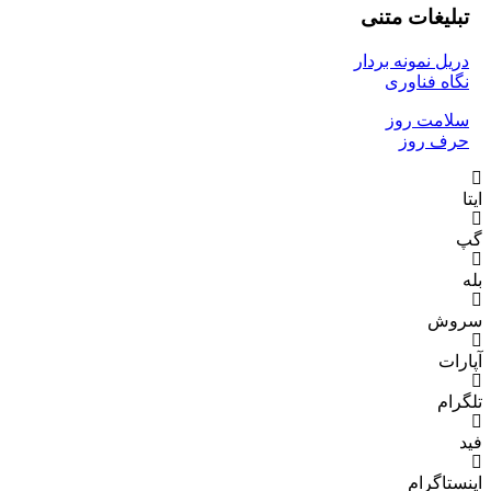
غات متنی
نمونه بردار
فناوری
ت روز
روز
رام