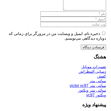
یره نام، ایمیل و وبسایت من در مرورگر برای زمانی که
ه دیدگاهی می‌نویسم.
گ
ات موبایل
ی المطراش
 متر
victor vc97
 متر ویکتور
vc9
هاد ویژه