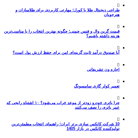
طراحی دیجیتال طلا با کورل؛ مهارتی کاربردی برای طلاسازان و
هنرجویان
قیمت گرین وال و فنس چمنی؛ چگونه بهترین انتخاب را با مناسب‌ترین
هزینه داشته باشیم؟
آیا صندوق درآمد ثابت گزینه‌ای امن برای حفظ ارزش پول است؟
اجاره ون تشریفاتی
تعمیر کولر گازی سامسونگ
چرا باتری خودرو زودتر از موعد خراب می‌شود؟ ۱۰ اشتباه رایجی که
عمر باتری را نصف می‌کنند
10 شرکت کانکس سازی برتر ایران؛ راهنمای انتخاب مطمئن‌ترین
تولیدکننده کانکس در بازار 1405