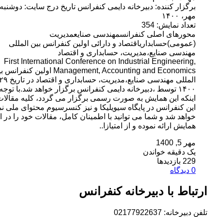
برگزار کننده: دبیرخانه دایمی کنفرانس تاریخ درج سایت: دوشنبه، ۵
، ۱۴۰۰
داد نمایش: 354
ورهای اصلی کنفرانسمهندسی صنایعمدیریت
مومی)حسابداریاقتصاد و دارائی اولین کنفرانس بین المللی
ندسی صنایع،مدیریت، حسابداری و اقتصاد
First International Conference on Industrial Engineerin
Management, Accounting and Economics اولین کنفرانس بین
المللی مهندسی صنایع،مدیریت، حسابداری و اقتصاد در تاریخ ۲۹ آذر
۱۴۰۰ توسط ،دبیرخانه دایمی کنفرانس برگزار خواهد شد.با توجه به
نکه این همایش به صورت رسمی برگزار می گردد، کلیه مقالات
ن کنفرانس در پایگاه سیویلیکا و نیز کنسرسیوم محتوای ملی نمایه
اهد شد و شما می توانید با اطمینان کامل، مقالات خود را در این
ایش ارائه نموده و از امتیازا..
5, 1400
 دقیقه خواندن
بازدیدها
اط با دبیرخانه کنفرانس
خانه: 02177922637