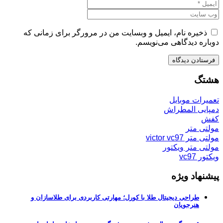
ذخیره نام، ایمیل و وبسایت من در مرورگر برای زمانی که
دوباره دیدگاهی می‌نویسم.
هشتگ
تعمیرات موبایل
دمپایی المطراش
کفش
مولتی متر
مولتی متر victor vc97
مولتی متر ویکتور
ویکتور vc97
پیشنهاد ویژه
طراحی دیجیتال طلا با کورل؛ مهارتی کاربردی برای طلاسازان و
هنرجویان