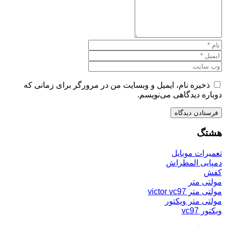
ذخیره نام، ایمیل و وبسایت من در مرورگر برای زمانی که
دوباره دیدگاهی می‌نویسم.
هشتگ
تعمیرات موبایل
دمپایی المطراش
کفش
مولتی متر
مولتی متر victor vc97
مولتی متر ویکتور
ویکتور vc97