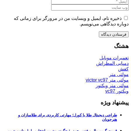
ذخیره نام، ایمیل و وبسایت من در مرورگر برای زمانی که
دوباره دیدگاهی می‌نویسم.
هشتگ
تعمیرات موبایل
دمپایی المطراش
کفش
مولتی متر
مولتی متر victor vc97
مولتی متر ویکتور
ویکتور vc97
پیشنهاد ویژه
طراحی دیجیتال طلا با کورل؛ مهارتی کاربردی برای طلاسازان و
هنرجویان
قیمت گرین وال و فنس چمنی؛ چگونه بهترین انتخاب را با مناسب‌ترین