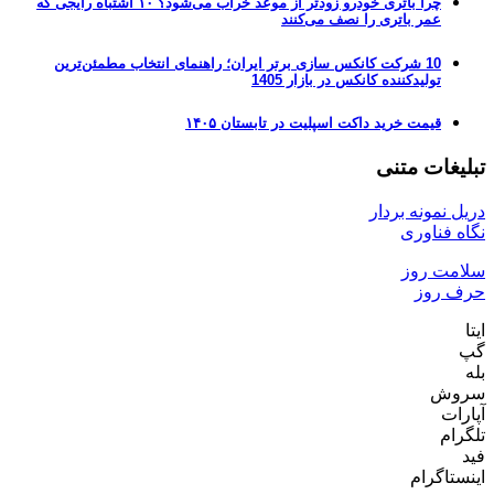
چرا باتری خودرو زودتر از موعد خراب می‌شود؟ ۱۰ اشتباه رایجی که
عمر باتری را نصف می‌کنند
10 شرکت کانکس سازی برتر ایران؛ راهنمای انتخاب مطمئن‌ترین
تولیدکننده کانکس در بازار 1405
قیمت خرید داکت اسپلیت در تابستان ۱۴۰۵
تبلیغات متنی
دریل نمونه بردار
نگاه فناوری
سلامت روز
حرف روز
ایتا
گپ
بله
سروش
آپارات
تلگرام
فید
اینستاگرام