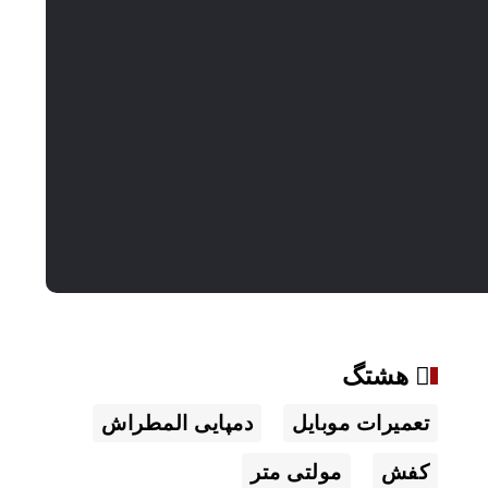
هشتگ
تعمیرات موبایل
دمپایی المطراش
کفش
مولتی متر