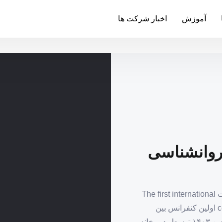
آموزش
اخبار شرکت ها
 روانشناسی
اولین کنفرانس بین المللی روانشناسی و مدیریت سلامت The first international
conference on psychology and health management اولین کنفرانس بین
المللی روانشناسی و مدیریت سلامت در تاریخ ۲۶ فروردین ۱۴۰۳ توسط ،دبیرخانه