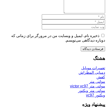
ذخیره نام، ایمیل و وبسایت من در مرورگر برای زمانی که
دوباره دیدگاهی می‌نویسم.
هشتگ
تعمیرات موبایل
دمپایی المطراش
کفش
مولتی متر
مولتی متر victor vc97
مولتی متر ویکتور
ویکتور vc97
پیشنهاد ویژه