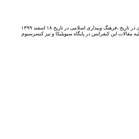
The first national conference on applied research in history, culture and Islamic awakening اولین همایش ملی پژوهش های کاربردی در تاریخ ،فرهنگ وبیداری اسلامی در تاریخ ۱۸ اسفند ۱۳۹۹
 مقالات این کنفرانس در پایگاه سیویلیکا و نیز کنسرسیوم