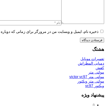
ذخیره نام، ایمیل و وبسایت من در مرورگر برای زمانی که دوباره 
هشتگ
تعمیرات موبایل
دمپایی المطراش
کفش
مولتی متر
مولتی متر victor vc97
مولتی متر ویکتور
ویکتور vc97
پیشنهاد ویژه