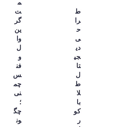
م
ط
ت
را
گر
ح
ین
ی
وا
دی
ل
جی
و
تا
فن
ل
س
ط
چم
لا
نی
با
؛
کو
چگ
ر
ون