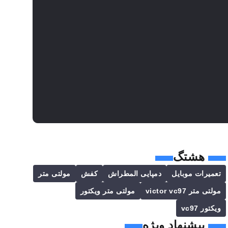
هشتگ
تعمیرات موبایل
دمپایی المطراش
کفش
مولتی متر
مولتی متر victor vc97
مولتی متر ویکتور
ویکتور vc97
پیشنهاد ویژه