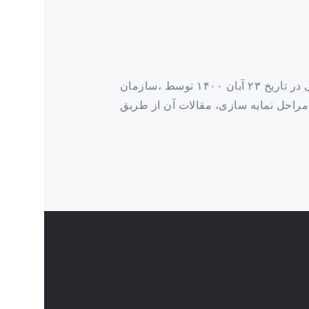
The first national conference on humanities and Islamic wisdom اولین همایش ملی علوم انسانی وحکمت اسلامی در تاریخ ۲۳ آبان ۱۴۰۰ توسط ،سازمان
مراحل نمایه سازی، مقالات آن از طریق