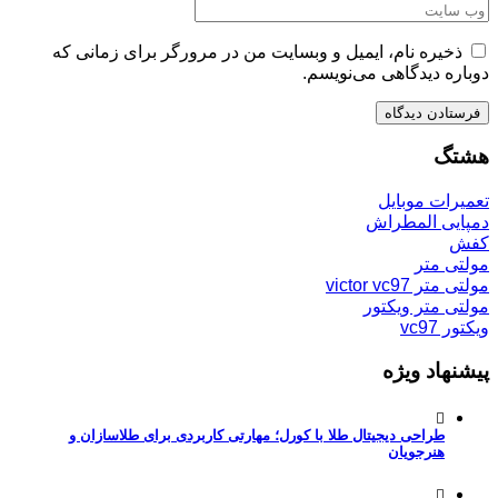
ذخیره نام، ایمیل و وبسایت من در مرورگر برای زمانی که
دوباره دیدگاهی می‌نویسم.
هشتگ
تعمیرات موبایل
دمپایی المطراش
کفش
مولتی متر
مولتی متر victor vc97
مولتی متر ویکتور
ویکتور vc97
پیشنهاد ویژه
طراحی دیجیتال طلا با کورل؛ مهارتی کاربردی برای طلاسازان و
هنرجویان