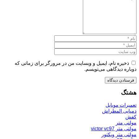
ذخیره نام، ایمیل و وبسایت من در مرورگر برای زمانی که
دوباره دیدگاهی می‌نویسم.
هشتگ
تعمیرات موبایل
دمپایی المطراش
کفش
مولتی متر
مولتی متر victor vc97
مولتی متر ویکتور