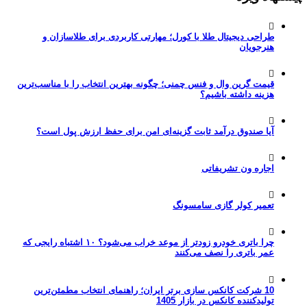
طراحی دیجیتال طلا با کورل؛ مهارتی کاربردی برای طلاسازان و
هنرجویان
قیمت گرین وال و فنس چمنی؛ چگونه بهترین انتخاب را با مناسب‌ترین
هزینه داشته باشیم؟
آیا صندوق درآمد ثابت گزینه‌ای امن برای حفظ ارزش پول است؟
اجاره ون تشریفاتی
تعمیر کولر گازی سامسونگ
چرا باتری خودرو زودتر از موعد خراب می‌شود؟ ۱۰ اشتباه رایجی که
عمر باتری را نصف می‌کنند
10 شرکت کانکس سازی برتر ایران؛ راهنمای انتخاب مطمئن‌ترین
تولیدکننده کانکس در بازار 1405