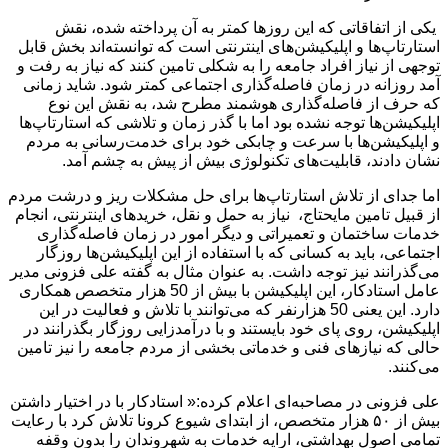
یکی از اتفاقاتی که این روزها کمتر به آن پرداخته شده، نقش
استارتاپ‌ها و اپلیکیشن‌های اینترنتی است که توانسته‌اند بخش قابل
توجهی از نیاز افراد جامعه را به شکلی تامین کنند که نیاز به رفت و
آمد روزانه در زمان فاصله‌گذاری اجتماعی کمتر شود. شاید زمانی
که حرف از فاصله‌گذاری هوشمند مطرح شد، به نقش این نوع
اپلیکیشن‌ها توجه نشده بود اما با گذر زمان و تلاشی که استارتاپ‌ها
و اپلیکیشن‌ها با سرعت و چابکی خود برای خدمت‌رسانی به مردم
نشان دادند، قابلیت‌های تکنولوژی بیش از پیش به چشم آمد.
اما جدای از تلاش استارتاپ‌ها برای حل مشکلات ریز و درشت مردم
از قبیل تامین مایحتاج، نیاز به حمل و نقل، خریدهای اینترنتی، انجام
خدمات ساختمان و تعمیراتی و دیگر امور در زمان فاصله‌گذاری
اجتماعی، باید به کسانی که با استفاده از این اپلیکیشن‌ها روزگار
می‌گذرانند نیز توجه داشت. به عنوان مثال به گفته علی فزونی مدیر
عامل استادکار، این اپلیکیشن با بیش از 50 هزار متخصص همکاری
دارد. این یعنی 50 هزارنفر که می‌توانند با تلاش و فعالیت در این
اپلیکیشن، روی پای خود بایستند و با درآمدزایی روزگار بگذرانند در
حالی که نیازهای فنی و خدماتی بخشی از مردم جامعه را نیز تامین
می‌کنند.
علی فزونی در مصاحبه‌ای اعلام کرده:« استادکار با در اختیار داشتن
بیش از ۵۰ هزار متخصص، از ابتدای شیوع کرونا تلاش کرد با رعایت
تمامی اصول بهداشتی، ارایه خدمات به شهروندان را بدون وقفه