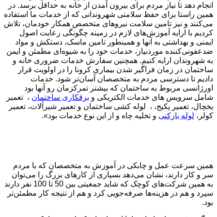
انجام دهد تا نیاز مردم برای بیرون آمدن از خانه به حداقل برسد. در
همین راستا برای حفظ سلامتی شهروندانی که از خدمات ما استفاده
می‌کنند و نیز تامین سلامت نیروهای متخصص همکار خودمان، تلاش
کردیم با ارایه آموزش‌های لازم در زمینه چگونگی رعایت اصول
ایمنی و بهداشتی به آنها و همینطور تامین ماسک، دستکش و مواد
ضدعفونی‌کننده موردنیاز، خدمات خود را به شیوه‌ای مطمئن و ایمن
به شهروندان ارایه کنیم. همچنین سفارش خدمات ضروری خانه و
ساختمان در زمان فراگیر شدن بیماری کرونا را در اولویت قرار
دادیم تا دسترسی مردم به متخصصان آسان‌تر شود. خدمات
اورژانسی مربوط به ساختمان که بیشتر تمرکزمان رو آنها بود
شامل سرویس های خدمات الکتریکی و
برقکاری ساختمان
، تعمیر
یخچال، تعمیر پکیج، ، لوله کشی ساختمان و تعمیر شیرآلات، تعمیر
کولر،
لوله بازکنی
و تخلیه چاه و از این نوع خدمات بود».
همین سرعت عمل و چابکی در آموزش به متخصصان که با مردم
سر و کار دارند، نشان می‌دهد بسیاری از کارهای بزرگ را می‌توان
به همین شرکت‌های کوچک که شاید جمعیتی بین 50 تا 100 نفر دارند
سپرد و هم در هزینه‌ها صرفه‌جویی کرد و هم از نتیجه کار مطمئن‌تر
بود.