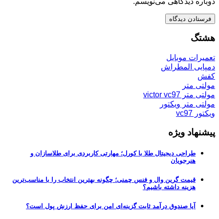
دوباره دیدگاهی می‌نویسم.
هشتگ
تعمیرات موبایل
دمپایی المطراش
کفش
مولتی متر
مولتی متر victor vc97
مولتی متر ویکتور
ویکتور vc97
پیشنهاد ویژه
طراحی دیجیتال طلا با کورل؛ مهارتی کاربردی برای طلاسازان و
هنرجویان
قیمت گرین وال و فنس چمنی؛ چگونه بهترین انتخاب را با مناسب‌ترین
هزینه داشته باشیم؟
آیا صندوق درآمد ثابت گزینه‌ای امن برای حفظ ارزش پول است؟