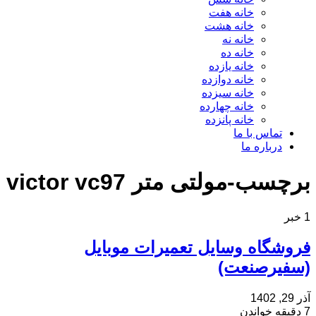
خانه هفت
خانه هشت
خانه نه
خانه ده
خانه یازده
خانه دوازده
خانه سیزده
خانه چهارده
خانه پانزده
تماس با ما
درباره ما
برچسب-مولتی متر victor vc97
1 خبر
فروشگاه وسایل تعمیرات موبایل
(سفیرصنعت)
آذر 29, 1402
7 دقیقه خواندن