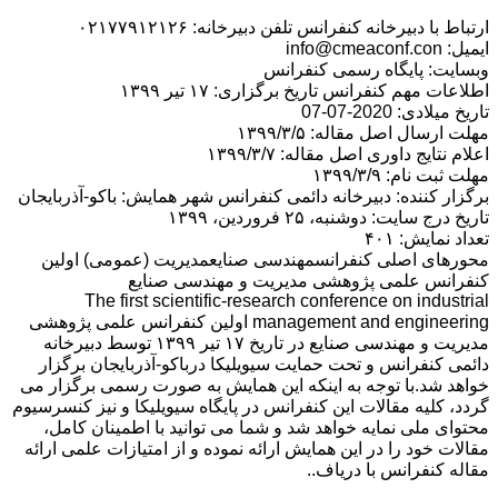
ارتباط با دبیرخانه کنفرانس تلفن دبیرخانه: ۰۲۱۷۷۹۱۲۱۲۶
ایمیل: info@cmeaconf.con
وبسایت: پایگاه رسمی کنفرانس
اطلاعات مهم کنفرانس تاریخ برگزاری: ۱۷ تیر ۱۳۹۹
تاریخ میلادی: 2020-07-07
مهلت ارسال اصل مقاله: ۱۳۹۹/۳/۵
اعلام نتایج داوری اصل مقاله: ۱۳۹۹/۳/۷
مهلت ثبت نام: ۱۳۹۹/۳/۹
برگزار کننده: دبیرخانه دائمی کنفرانس شهر همایش: باكو-آذربايجان
تاریخ درج سایت: دوشنبه، ۲۵ فروردین، ۱۳۹۹
تعداد نمایش: ۴۰۱
محورهای اصلی کنفرانسمهندسی صنایعمدیریت (عمومی) اولین
کنفرانس علمی پژوهشی مدیریت و مهندسی صنایع
The first scientific-research conference on industrial
management and engineering اولین کنفرانس علمی پژوهشی
مدیریت و مهندسی صنایع در تاریخ ۱۷ تیر ۱۳۹۹ توسط دبیرخانه
دائمی کنفرانس و تحت حمایت سیویلیکا درباكو-آذربايجان برگزار
خواهد شد.با توجه به اینکه این همایش به صورت رسمی برگزار می
گردد، کلیه مقالات این کنفرانس در پایگاه سیویلیکا و نیز کنسرسیوم
محتوای ملی نمایه خواهد شد و شما می توانید با اطمینان کامل،
مقالات خود را در این همایش ارائه نموده و از امتیازات علمی ارائه
مقاله کنفرانس با دریاف..