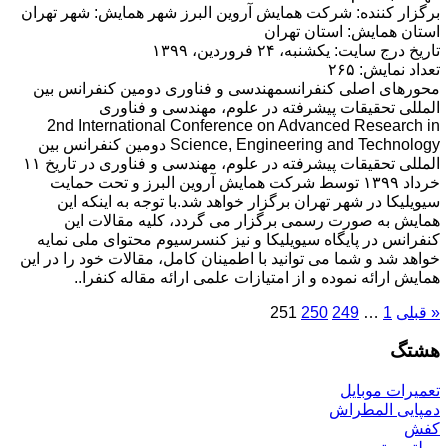
برگزار کننده: شرکت همایش آروین البرز شهر همایش: شهر تهران
استان همایش: استان تهران
تاریخ درج سایت: یکشنبه، ۲۴ فروردین، ۱۳۹۹
تعداد نمایش: ۲۶۵
محورهای اصلی کنفرانسمهندسی و فناوری دومین کنفرانس بین
المللی تحقیقات پیشرفته در علوم، مهندسی و فناوری
2nd International Conference on Advanced Research in
Science, Engineering and Technology دومین کنفرانس بین
المللی تحقیقات پیشرفته در علوم، مهندسی و فناوری در تاریخ ۱۱
خرداد ۱۳۹۹ توسط شرکت همایش آروین البرز و تحت حمایت
سیویلیکا در شهر تهران برگزار خواهد شد.با توجه به اینکه این
همایش به صورت رسمی برگزار می گردد، کلیه مقالات این
کنفرانس در پایگاه سیویلیکا و نیز کنسرسیوم محتوای ملی نمایه
خواهد شد و شما می توانید با اطمینان کامل، مقالات خود را در این
همایش ارائه نموده و از امتیازات علمی ارائه مقاله کنفرا..
« قبلی
1
…
249
250
251
هشتگ
تعمیرات موبایل
دمپایی المطراش
کفش
مولتی متر