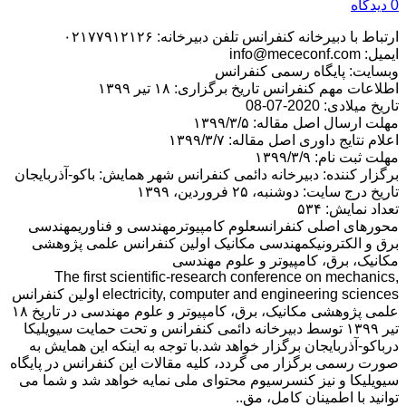
0 دیدگاه
ارتباط با دبیرخانه کنفرانس تلفن دبیرخانه: ۰۲۱۷۷۹۱۲۱۲۶
ایمیل: info@mececonf.com
وبسایت: پایگاه رسمی کنفرانس
اطلاعات مهم کنفرانس تاریخ برگزاری: ۱۸ تیر ۱۳۹۹
تاریخ میلادی: 2020-07-08
مهلت ارسال اصل مقاله: ۱۳۹۹/۳/۵
اعلام نتایج داوری اصل مقاله: ۱۳۹۹/۳/۷
مهلت ثبت نام: ۱۳۹۹/۳/۹
برگزار کننده: دبیرخانه دائمی کنفرانس شهر همایش: باكو-آذربايجان
تاریخ درج سایت: دوشنبه، ۲۵ فروردین، ۱۳۹۹
تعداد نمایش: ۵۳۴
محورهای اصلی کنفرانسعلوم کامپیوترمهندسی و فناوریمهندسی
برق و الکترونیکمهندسی مکانیک اولین کنفرانس علمی پژوهشی
مکانیک، برق، کامپیوتر و علوم مهندسی
The first scientific-research conference on mechanics,
electricity, computer and engineering sciences اولین کنفرانس
علمی پژوهشی مکانیک، برق، کامپیوتر و علوم مهندسی در تاریخ ۱۸
تیر ۱۳۹۹ توسط دبیرخانه دائمی کنفرانس و تحت حمایت سیویلیکا
درباكو-آذربايجان برگزار خواهد شد.با توجه به اینکه این همایش به
صورت رسمی برگزار می گردد، کلیه مقالات این کنفرانس در پایگاه
سیویلیکا و نیز کنسرسیوم محتوای ملی نمایه خواهد شد و شما می
توانید با اطمینان کامل، مق..