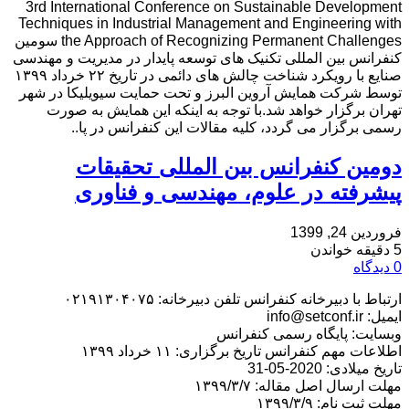
3rd International Conference on Sustainable Development
Techniques in Industrial Management and Engineering with
the Approach of Recognizing Permanent Challenges سومین
کنفرانس بین المللی تکنیک های توسعه پایدار در مدیریت و مهندسی
صنایع با رویکرد شناخت چالش های دائمی در تاریخ ۲۲ خرداد ۱۳۹۹
توسط شرکت همایش آروین البرز و تحت حمایت سیویلیکا در شهر
تهران برگزار خواهد شد.با توجه به اینکه این همایش به صورت
رسمی برگزار می گردد، کلیه مقالات این کنفرانس در پا..
دومین کنفرانس بین المللی تحقیقات
پیشرفته در علوم، مهندسی و فناوری
فروردین 24, 1399
5 دقیقه خواندن
0 دیدگاه
ارتباط با دبیرخانه کنفرانس تلفن دبیرخانه: ۰۲۱۹۱۳۰۴۰۷۵
ایمیل: info@setconf.ir
وبسایت: پایگاه رسمی کنفرانس
اطلاعات مهم کنفرانس تاریخ برگزاری: ۱۱ خرداد ۱۳۹۹
تاریخ میلادی: 2020-05-31
مهلت ارسال اصل مقاله: ۱۳۹۹/۳/۷
مهلت ثبت نام: ۱۳۹۹/۳/۹