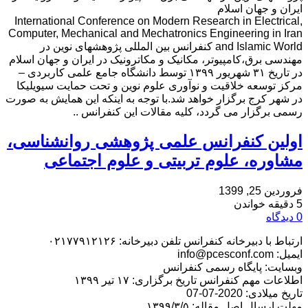
ایران و جهان اسلام
International Conference on Modern Research in Electrical,
Computer, Mechanical and Mechatronics Engineering in Iran
and Islamic World کنفرانس بین المللی پژوهشهای نوین در
مهندسی برق،کامپیوتر، مکانیک و مکاترونیک در ایران و جهان اسلام
در تاریخ ۳۱ شهریور ۱۳۹۹ توسط دانشگاه جامع علمی کاربردی –
مرکز توسعه خلاقیت و نوآوری علوم نوین و تحت حمایت سیویلیکا
در شهر کرج برگزار خواهد شد.با توجه به اینکه این همایش به صورت
رسمی برگزار می گردد، کلیه مقالات این کنفرانس ..
اولین کنفرانس علمی پژوهشی روانشناسی،
مشاوره، علوم تربیتی و علوم اجتماعی
فروردین 25, 1399
5 دقیقه خواندن
0 دیدگاه
ارتباط با دبیرخانه کنفرانس تلفن دبیرخانه: ۰۲۱۷۷۹۱۲۱۲۶
ایمیل: info@pcesconf.com
وبسایت: پایگاه رسمی کنفرانس
اطلاعات مهم کنفرانس تاریخ برگزاری: ۱۷ تیر ۱۳۹۹
تاریخ میلادی: 2020-07-07
مهلت ارسال اصل مقاله: ۱۳۹۹/۳/۵