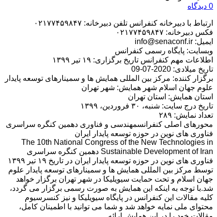
0 دیدگاه
ارتباط با دبیرخانه کنفرانس تلفن دبیرخانه: ۰۲۱۷۷۴۵۹۸۴۷
فکس دبیرخانه: ۰۲۱۷۷۴۵۹۸۴۷
ایمیل: info@senaconf.ir
وبسایت: پایگاه رسمی کنفرانس
اطلاعات مهم کنفرانس تاریخ برگزاری: ۱۹ تیر ۱۳۹۹
تاریخ میلادی: 2020-07-09
برگزار کننده: مرکز بین المللی همایش ها و سمینارهای توسعه پایدار
علوم جهان اسلام شهر همایش: شهر تهران
استان همایش: استان تهران
تاریخ درج سایت: شنبه، ۳۰ فروردین، ۱۳۹۹
تعداد نمایش: ۲۸۹
محورهای اصلی کنفرانسمهندسی و فناوری دهمین کنگره سراسری
فناوری های نوین در حوزه توسعه پایدار ایران
The 10th National Congress of the New Technologies in
Sustainable Development of Iran دهمین کنگره سراسری
فناوری های نوین در حوزه توسعه پایدار ایران در تاریخ ۱۹ تیر ۱۳۹۹
توسط مرکز بین المللی همایش ها و سمینارهای توسعه پایدار علوم
جهان اسلام و تحت حمایت سیویلیکا در شهر تهران برگزار خواهد
شد.با توجه به اینکه این همایش به صورت رسمی برگزار می گردد،
کلیه مقالات این کنفرانس در پایگاه سیویلیکا و نیز کنسرسیوم
محتوای ملی نمایه خواهد شد و شما می توانید با اطمینان کامل،
مقالات خود را در این همایش ارائه ..