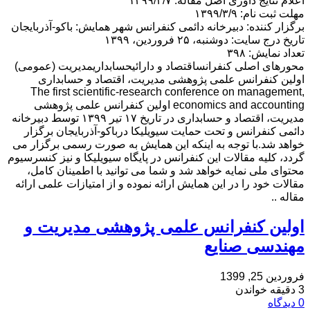
اعلام نتایج داوری اصل مقاله: ۱۳۹۹/۳/۷
مهلت ثبت نام: ۱۳۹۹/۳/۹
برگزار کننده: دبیرخانه دائمی کنفرانس شهر همایش: باكو-آذربايجان
تاریخ درج سایت: دوشنبه، ۲۵ فروردین، ۱۳۹۹
تعداد نمایش: ۳۹۸
محورهای اصلی کنفرانساقتصاد و دارائیحسابداریمدیریت (عمومی)
اولین کنفرانس علمی پژوهشی مدیریت، اقتصاد و حسابداری
The first scientific-research conference on management,
economics and accounting اولین کنفرانس علمی پژوهشی
مدیریت، اقتصاد و حسابداری در تاریخ ۱۷ تیر ۱۳۹۹ توسط دبیرخانه
دائمی کنفرانس و تحت حمایت سیویلیکا درباكو-آذربايجان برگزار
خواهد شد.با توجه به اینکه این همایش به صورت رسمی برگزار می
گردد، کلیه مقالات این کنفرانس در پایگاه سیویلیکا و نیز کنسرسیوم
محتوای ملی نمایه خواهد شد و شما می توانید با اطمینان کامل،
مقالات خود را در این همایش ارائه نموده و از امتیازات علمی ارائه
مقاله ..
اولین کنفرانس علمی پژوهشی مدیریت و
مهندسی صنایع
فروردین 25, 1399
3 دقیقه خواندن
0 دیدگاه