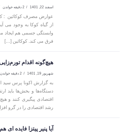
اسفند 22, 1401
2 دقیقه خواندن
عوارض مصرف کوکائین : کوکا
از گیاه کوکا به وجود می آ
وابستگی جسمی هم ایجاد می 
فرق می کند. کوکائین […]
هیچ‌گونه اقدام تورم‌زا
شهریور 19, 1401
2 دقیقه خواندن
به گزارش اکونا پرس سید اب
دستگاه‌ها و بخش‌ها باید ا
اقتصادی پیگیری کنند و هیچ
رشد اقتصادی را در گرو افزا
آیا پنیر پیتزا فایده ای هم دارد؟/ ۴ مزیت باورنکردنی پنیر پیتزا 