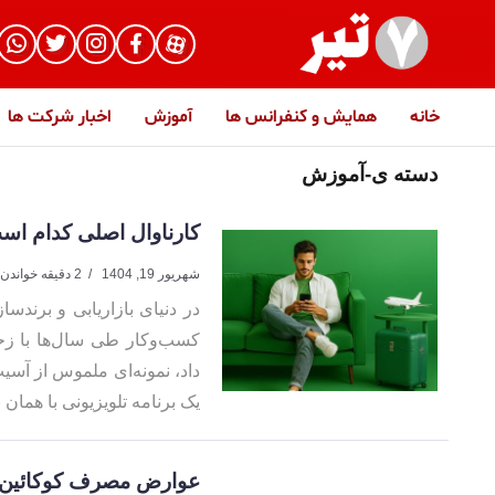
خانه
همایش و کنفرانس ها
آموزش
اخبار شرکت ها
دسته ی-آموزش
کارناوال اصلی کدام است
شهریور 19, 1404
2 دقیقه خواندن
در دنیای بازاریابی و برند
کسب‌وکار طی سال‌ها با زحم
داد، نمونه‌ای ملموس از آسی
یک برنامه تلویزیونی با همان نا
عوارض مصرف کوکائین